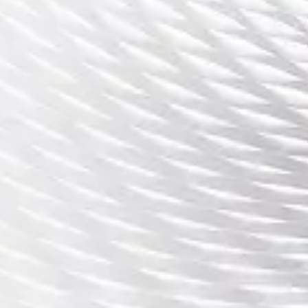
最新英雄联盟直播焦点解析顶级对
2026-02-06 17:10:32
文章摘要：随着英雄联盟职业赛事与高
与选手高光时刻战术变化赛场趋势全解
主流赛区的顶级对局与...
坚持正版英雄联盟观看体验共建公
文章摘要：随着电子竞技产业的快速发
正版英雄联盟观看体验，不仅关系到观
运转以及未来娱乐环境...