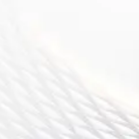
未来，世界杯的赛程安排可能会更加注重球员健康和赛季
的应用，也将帮助赛事组委会更科学地安排赛程，实时调
与观赛体验的提升将成为未来世界杯成功举办的关键因素
总结：
世界杯的赛程安排不仅直接影响着赛事的节奏，还对球队
事的高水平竞技，同时也能提高球迷的观赛体验。对于球
球球迷而言，赛程的安排则直接影响他们的观赛时间与观
供更加丰富和便捷的观赛体验。
未来的世界杯赛程安排将继续面临新的挑战和机遇，随着
观众的体验，将是未来赛事组织的重要课题。通过不断优