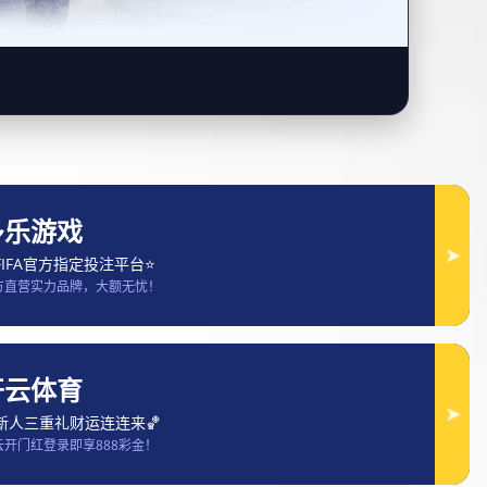
搜索...
导航
赛程如何影
景下，如何
认识火博体育
赛事体验的
赛、球队与
项目展示