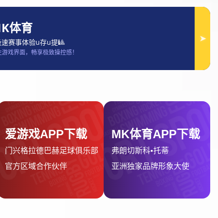
公司动态
服务类型
快，最后迎
咨询火博体育平台
过于宽松的
间内恢复体
最新资讯
赛之间的休
龙珠体育引领数字赛事
新潮流打造全民健身与
竞技融合新平台新篇章
精彩，而过
紧张氛围和
2026-07-24 18:52:52
足球零度角破门奇迹上
演球员用神奇弧线征服
赛场引领全场热血沸腾