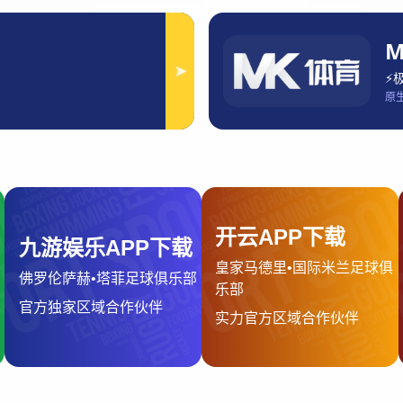
奏
。赛程通常设定为小组赛阶段紧凑而高强度，然后是淘汰赛的节奏逐步加
和竞技状态。过于密集的赛程可能导致球员体能透支，影响比赛质量，而
和比赛数量都需要精心设计。
备战与调整。尤其是在小组赛阶段，比赛间隔通常较短，球队必须在短时
，球员的体能恢复、伤病管理和战术执行的快速调整成为关键。此外，比
在接下来的比赛中保持最佳状态。
于紧凑的赛程可能让球迷感到赛事节奏过快，无法充分体验每一场比赛的
理的赛程安排能够确保观众在赛场上和电视机前都能感受到世界杯特有的
赛程挑战