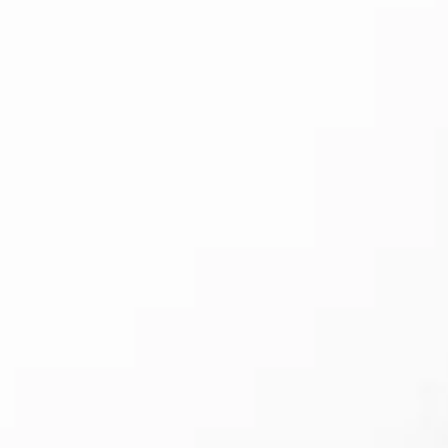
逐渐被在线
历史传奇精彩篇章再现
2026-07-19 19:58:26
技术，球迷
富的赛事信
，这对他们
的高质量转
界杯可能会
的转播质量