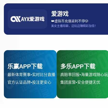
1、世界杯赛程与赛事节
世界杯的赛程安排直接影响赛事的节奏和各队的比赛表现
来决赛的高潮。这种安排的核心在于如何平衡各队的体能
赛程则可能让赛事的精彩度有所降低。因此，赛程的间隔
对于参赛球队来说，赛程安排的密集度直接影响到他们的
能并进行战术调整。这对教练组和医疗团队的要求非常高
息日是至关重要的，合理的休息与恢复训练能够帮助球队
世界杯赛程的安排还对观众的观看体验产生重要影响。过
于宽松的安排又可能使得赛事的连续性和紧张感减弱。合
观赛乐趣。
2、球队备战策略与应对