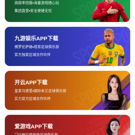
市场，实现用户规模的持续增长。尤其是在欧洲和拉美市场，
bet365凭借成熟的产品体系迅速占据市场份额。
在市场扩张过程中，本地化运营成为关键因素。不同地区用户的文
化背景、消费习惯和法律环境差异明显，bet365通过本地语言支
持、区域赛事覆盖以及支付方式适配，提高用户接受度。
同时，新兴市场成为未来增长重点。亚洲和非洲地区互联网用户快
速增长，为在线博彩行业提供了巨大潜力。bet365通过战略投资与
合作，逐步渗透这些市场，形成新的增长引擎。
三、监管环境与合规挑战
在线博彩行业高度依赖政策环境，不同国家对博彩的态度差异显
著。bet365在运营过程中需要严格遵守各地法律法规，这对平台的
合规能力提出了更高要求。
近年来，全球范围内对博彩行业的监管趋严。包括用户身份验证、
反洗钱措施以及未成年人保护等方面，均成为监管重点。bet365通
过建立完善的合规体系，降低法律风险。