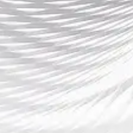
搜索...
导航
认识火博体育
项目展示
公司动态
服务类型
咨询火博体育平台