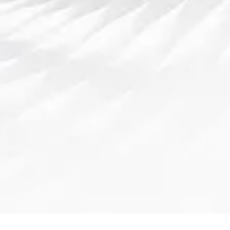
最新资讯
龙珠体育引领数字赛事新潮流打造全
民健身与竞技融合新平台新篇章
2026-07-24 18:52:52
足球零度角破门奇迹上演球员用神奇
弧线征服赛场引领全场热血沸腾
2026-07-23 18:53:01
足球手球犯规最新判罚规则解析与争
议案例全面解读及裁判执法变化趋势
2026-07-22 20:28:51
贝林厄姆欧冠赛场闪耀表现引领皇马
征程展现巨星风采开启未来辉煌篇章
2026-07-21 18:53:16
美职联足球季后赛规则解析晋级机制