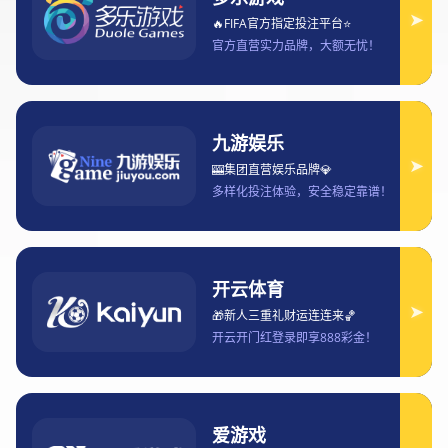
分析其在移动化、智能化、全球化布局及合规治理方面的策略与成
果，同时延伸探讨全球在线博彩行业未来格局的变化趋势。从技术
驱动到监管博弈，从用户需求升级到市场竞争加剧，行业正逐步走
向成熟与规范化。通过多角度剖析，可以更清晰地理解在线博彩平
台如何在复杂环境中寻找增长机会，并预判未来行业生态的演变方
向。