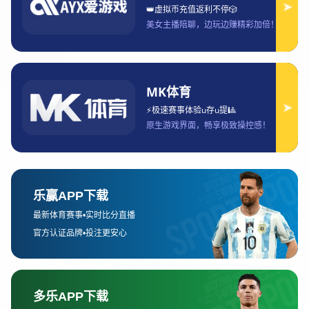
赛事运营方面不断创新，为体育产业注
入新动力；最后，企业借助科技赋能与
数字化手段，推动健身产业智能化和个
性化发展。本文不仅系统梳理了顶盛体
育在各领域的创新实践，也深度分析了
其如何构建专业运动品牌的新格局，为
行业发展提供了可借鉴的典范。
1、打造科学化健身体系
顶盛体育坚持以科学为导向，构建了系统化的健身管理体系，确保
全民健身活动的安全性与高效性。通过引入先进的运动检测设备和
数据分析技术，运动者可以实时了解自身的身体状态，从而制定更
合理的训练计划。
在课程设计方面，顶盛体育结合不同年龄层和身体素质的特点，推