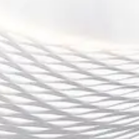
顶盛体育积极借助科技手段推动健身产业创新，尤其是在智能化和
数字化领域取得显著成果。通过智能健身设备和可穿戴设备，用户
能够实时监测运动数据，实现个性化训练与健康管理。
企业还开发了线上健身平台，整合课程预约、训练指导、数据分析
等功能，为用户提供一站式健身解决方案。通过大数据分析，平台
可以为不同用户推荐最适合的训练计划，从而提升训练效率和用户
满意度。
此外，顶盛体育在虚拟现实和增强现实技术的应用上也积极探索，
打造沉浸式运动体验。这种技术不仅增加了运动的趣味性，还能够
突破场地限制，让全民健身更加便捷和多样化，为未来体育发展提
供无限可能。
总结：
综上所述，顶盛体育通过科学化健身体系、品牌文化传播、人才培
养与赛事运营、科技赋能等多维度举措，成功引领了全民健身新时
代，塑造了专业运动品牌的新格局。企业不仅在技术和管理上保持
领先，更在社会价值和文化传播方面发挥了重要作用。