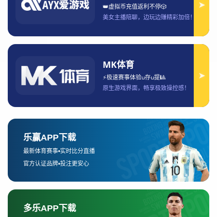
防守反击的碰撞、控球体系与快速转换的对抗，这些元素在赛前直
播中被不断放大，使观众对即将到来的比赛形成强烈期待与讨论热
度。
2、直播技术全景呈现
随着转播技术的不断升级，世界杯八强赛前直播已不再局限于传统
画面呈现，而是通过多机位、虚拟现实与数据可视化技术打造沉浸
式体验。观众可以在不同视角间自由切换，从更接近球员视角的镜
头中感受赛场紧张氛围。
数据分析系统在直播中的应用尤为突出，实时展示控球率、跑动距
离、射门热区等关键指标，使战术解读更加直观。解说团队结合数
据与画面同步分析，让观众在赛前就能预判可能的战术走向与比赛
节奏。