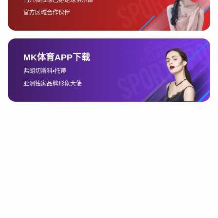
与此同时，各支球队的战术布置也成为分析焦点。教练团队如何针
对对手特点进行针对性调整，例如加强中场控制、压缩防线空间或
提升边路突破效率，都将在赛前分析中被深入解读。
更为关键的是球星与战术体系之间的融合程度。一名顶级前锋是否
能够在高压防守中保持效率，一名中场核心是否能够稳定节奏，将
直接影响整场比赛的走势，这些细节在赛前直播中被不断放大与讨
论。
4、舆论热度与商业价值
随着赛事进入八强阶段，全球舆论热度持续攀升，社交媒体平台关
于比赛的讨论呈现爆发式增长。赛前直播通过实时互动功能，将球
迷评论、专家观点与数据分析整合，形成多层次的信息传播结构。
商业价值方面，八强赛的关注度直接推动广告投放与品牌合作升
级，各大赞助商借助赛前直播窗口进行精准曝光，使赛事影响力进
一步扩大。品牌与体育内容的深度绑定，使世界杯不仅是体育盛