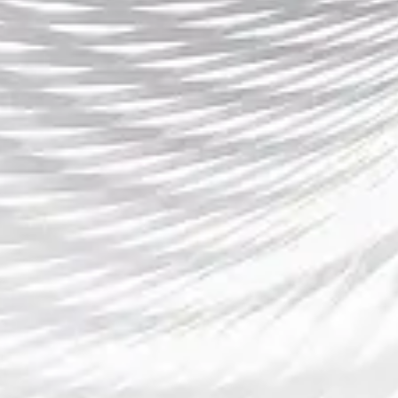
以伊朗大小球为核心分析亚洲盘口走势与进球预期全景解
2026-07-04 10:58:42
本文以伊朗足球队在亚洲赛场中的比赛表现为核心切入点，
围绕大小球盘口逻辑、亚洲盘口变化趋势以及进球预期模型
展开系统性分析。从战术风格、赔率结构到市场预期三大维
度进行交叉解读，重点观察伊朗队在不同对手强度...
搜索...
导航
认识火博体育
项目展示