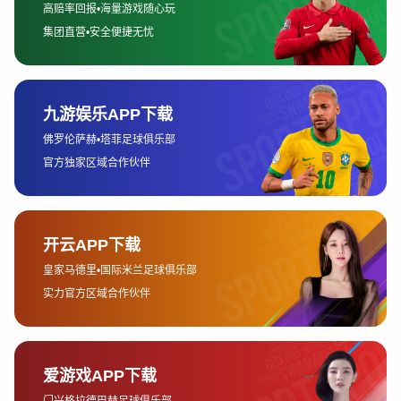
同时，赛前全景直播还引入了虚拟演播室与增强现实技术，将球队
阵型动态演示在屏幕之上，使复杂战术变得可视化、可理解。这种
技术革新不仅提升观赛体验，也进一步拉近了普通观众与专业分析
之间的距离。
3、球星状态与战术博弈
八强赛阶段，球星个人状态往往成为决定比赛走势的重要因素。赛
前直播会重点追踪核心球员的训练情况、伤病恢复以及心理状态，
从多个维度评估其在关键比赛中的发挥潜力。