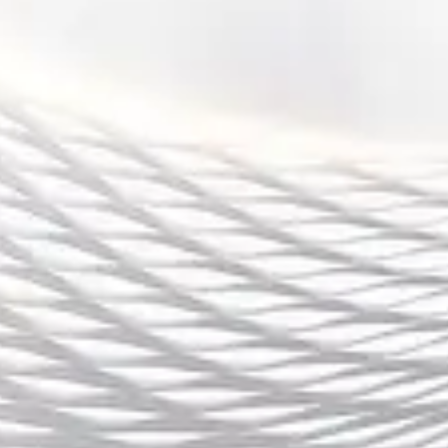
沙巴体育打造全新体育娱乐平台引领线上竞技与赛事资讯
2026-07-04 00:58:24
在数字化浪潮与全球体育产业深度融合的背景下，线上娱乐
与体育赛事的边界正被不断打破与重塑。以
entity["company","沙巴体育","体育娱乐平台品牌"]为代表
的新型体育娱乐平台，正在通过...