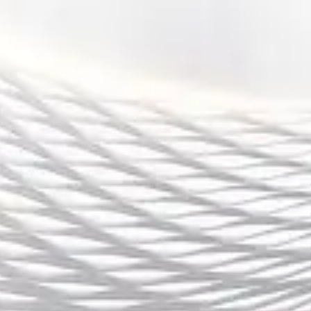
西班牙国王杯与奥地利小组出线焦点战引爆欧洲足坛新格
2026-07-06 13:05:40
本文以欧洲足坛两条关键战线为观察核心，一是传统豪门赛
事entity["sports_event","Copa del Rey","西班牙国王杯足
球赛事"]所呈现出的强度升级与战术革新，二是以e...
非洲杯高清进球集锦全场精彩瞬间回顾与激情时刻盘点超
2026-07-07 07:07:29
本文围绕entity["sports_event","Africa Cup of Nations","非
洲国家杯"]高清进球集锦、全场精彩瞬间回顾与激情时刻盘
点展开，全面呈现这项非洲顶级足球赛事...