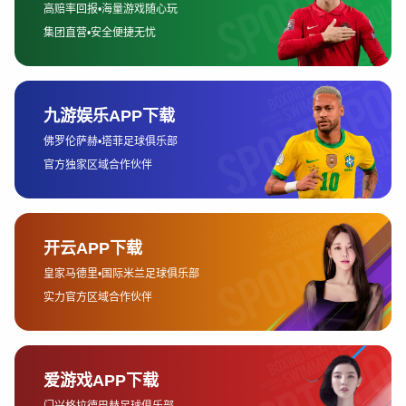
那不勒斯在战术层面高度依赖边路推进与中前场压迫，一旦关键边
锋或中场球员受伤，整体进攻体系容易出现断层，导致控球优势无
法转化为实际得分。
例如在部分关键比赛中，主力前腰缺阵使得球队被迫调整为更保守
的中场结构，这不仅降低进攻效率，也进一步增加后场防守压力，
从而形成连锁反应。
法甲方面，entity["sports_team","Olympique Lyonnais","French
football club"]等球队则因伤病频发被迫频繁变阵，战术稳定性受到
显著冲击，年轻球员临时顶替虽带来活力，但经验不足导致失误率
上升。
三、医疗管理对比
从医疗体系角度来看，那不勒斯近年来不断加强运动科学投入，引
入GPS负荷监测与恢复评估系统，但在赛程密集情况下，仍难以完
全避免肌肉疲劳累积。