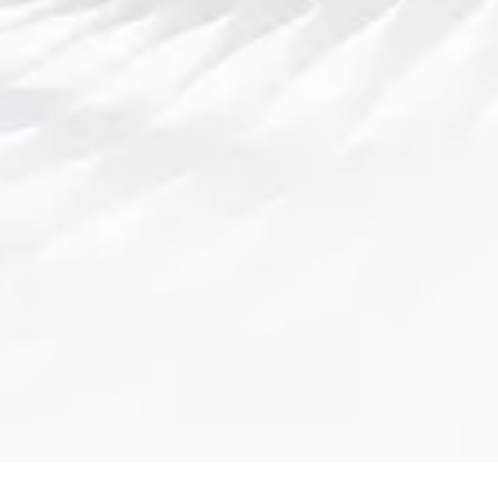
最新资讯
龙珠体育引领数字赛事新潮流打造全
民健身与竞技融合新平台新篇章
2026-07-24 18:52:52
足球零度角破门奇迹上演球员用神奇
弧线征服赛场引领全场热血沸腾
2026-07-23 18:53:01
足球手球犯规最新判罚规则解析与争
议案例全面解读及裁判执法变化趋势
2026-07-22 20:28:51
贝林厄姆欧冠赛场闪耀表现引领皇马
征程展现巨星风采开启未来辉煌篇章
2026-07-21 18:53:16
美职联足球季后赛规则解析晋级机制