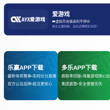
用。通过这些全面解读，读者将更清晰地理解为什么这一
1、便捷入口带来全新体
在数字化发展的今天，球迷们最关心的问题之一就是如何
索引擎反复筛选，才能找到合适的直播源。而“欧洲国家盃
口、一键直达的便捷体验。
这种便捷性不仅体现在快速打开直播页面，还在于其高度
大降低了观赛门槛。对于一些并不擅长操作设备的中老年
更值得一提的是，这一入口往往会与赛事日程表相结合，
时推送，观众可以随时掌握赛程动态，实现真正的“零等待
2、免费模式引领全民狂