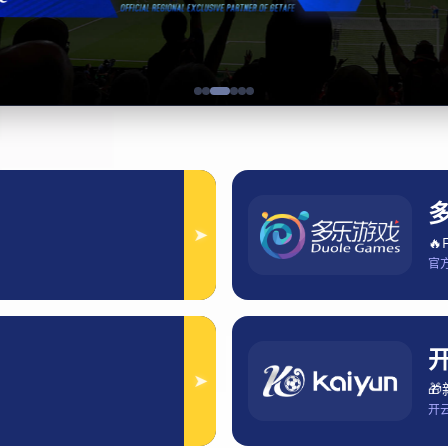
达免费看赛事精彩瞬间
赛事都能引发球迷的无限热情。无论是场上激烈的对抗，还是球星之间的
口一键直达免费看赛事精彩瞬间”，球迷们无需再为找不到高清直播源而
快速的观赛体验，还带来清晰流畅的画质以及全面的赛事内容，真正做到
一直播入口的独特魅力：首先，分析直播入口带来的便捷性与易用性；其
质和多角度回放如何还原现场感；最后，总结这种直播方式对足球文化传