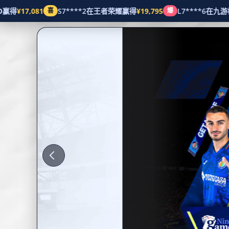
13659630026
indebtedundefined