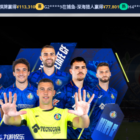
认识火博体育
项目展示
公司
公司动态