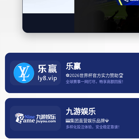
欧洲国家盃全程直播入口一键直
Date
2025-09-16 21:43:00
欧洲国家盃作为全世界最受瞩目的足球盛宴之一，每一届
都让无数人心潮澎湃。如今，借助“欧洲国家盃全程直播入
用担心错过进球瞬间或激情解说。这一入口不仅提供便捷
时随地沉浸在赛事氛围中。本文将从四个方面详细阐述这
费观赛模式对球迷群体的吸引力；接着，深入剖析高清画