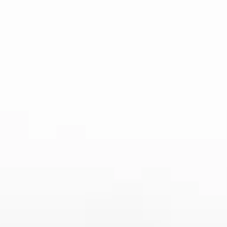
通过电脑端还是移动端观看，系统都能自动调节清晰度，避免因网络波动
赛感受。
播
视媒体，而是逐渐转向互联网直播平台。欧洲国家盃作为国际顶级赛事，
播。
的球迷能够同时共享同一场比赛的激情。这种同步性与互动性，极大增强
告商、解说员、数据分析平台等多方参与，使得欧洲国家盃不仅仅是体育
文化走向更高层次的发展。